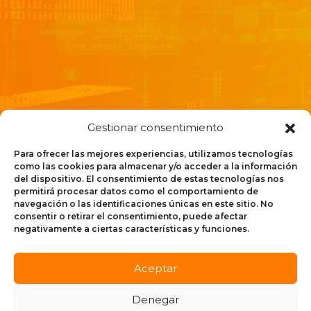
Gestionar consentimiento
Para ofrecer las mejores experiencias, utilizamos tecnologías
como las cookies para almacenar y/o acceder a la información
del dispositivo. El consentimiento de estas tecnologías nos
permitirá procesar datos como el comportamiento de
Oferta
navegación o las identificaciones únicas en este sitio. No
Oferta
mayorista
consentir o retirar el consentimiento, puede afectar
mayorista
negativamente a ciertas características y funciones.
Trabaja
de
Quiénes
de
con
referencia
somos
referencia
nosotros
Programa
Programa
Aceptar
5G Redes –
ÚNICO
Backhaul
Denegar
©2026 Adamo Telecom Iberia S.A.U.
Aviso Legal
Política de