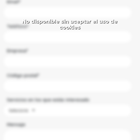
Email*
Teléfono*
Empresa*
Código postal*
Servicios en los que estás interesado
Seleccione
Mensaje