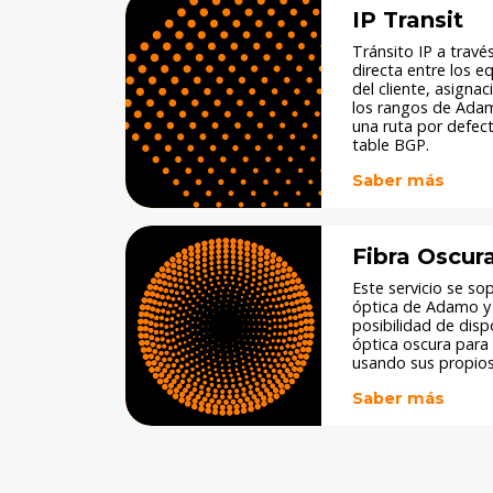
IP Transit
Tránsito IP a travé
directa entre los 
del cliente, asigna
los rangos de Ada
una ruta por defect
table BGP.​
Saber más
Fibra Oscur
Este servicio se so
óptica de Adamo y o
posibilidad de disp
óptica oscura para q
usando sus propios
Saber más