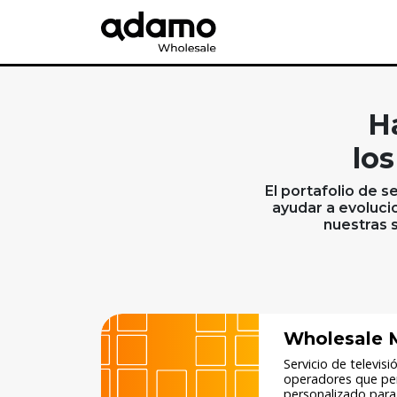
H
los
El portafolio de 
ayudar a evoluci
nuestras 
Wholesale M
Servicio de televis
operadores que per
personalizado para