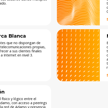
ido.
O
rca Blanca
ntes que no dispongan de
e telecomunicaciones propias,
ecer a sus clientes finales
a Internet en nivel 3.​
ón
 físico y lógico entre el
 Adamo, con acceso a peerings
 la red de Adamo​ y presencia