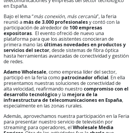
telecomunicaciones y empresas del sector tecnológico
en España.
Bajo el lema “
más conexión, más cercanía
”, la feria
reunió a
más de 3.000 profesionales
y contó con la
participación de alrededor de
100 empresas
expositoras
. El evento ofreció de nuevo una
plataforma para que los asistentes conocieran de
primera mano las
últimas novedades en productos y
servicios del sector
, desde sistemas de fibra óptica
hasta herramientas avanzadas de conectividad y gestión
de redes.
Adamo Wholesale
, como empresa líder del sector,
participó en la feria como
patrocinador oficial
. En ella
presentamos nuestras soluciones de conectividad de
alta velocidad, reafirmando nuestro
compromiso con el
desarrollo tecnológico
y la
mejora de la
infraestructura de telecomunicaciones en España
,
especialmente en las zonas rurales.
Además, aprovechamos nuestra participación en la Feria
para presentar nuestro servicio de televisión por
streaming para operadores, el
Wholesale Media
Services
. Otra de las actividades fue la
charla
que